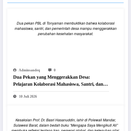
Dua pekan PBL di Tonyaman membuktikan bahwa kolaborasi
mahasiswa, santri, dan pemerintah desa mampu menggerakkan
perubahan kesehatan masyarakat.
Adminsandeq
0
Dua Pekan yang Menggerakkan Desa:
Pelajaran Kolaborasi Mahasiswa, Santri, dan
Pemerintah Desa di Tonyaman
10 Juli 2026
Kesaksian Prof. Dr. Basri Hasanuddin, lahir di Polewali Mandar,
Sulawesi Barat, dalam bedah buku “Mengapa Saya Mengikuti Ali”
membuka refleksi tentang Iran, persepsi global, dan keteguhan nilai.