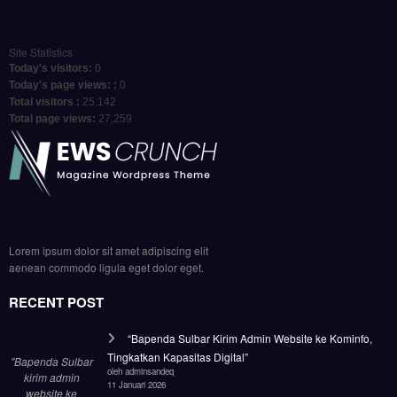
Site Statistics
Today's visitors:
0
Today's page views: :
0
Total visitors :
25,142
Total page views:
27,259
Lorem ipsum dolor sit amet adipiscing elit
aenean commodo ligula eget dolor eget.
RECENT POST
“Bapenda Sulbar Kirim Admin Website ke Kominfo,
Tingkatkan Kapasitas Digital”
"Bapenda Sulbar
oleh adminsandeq
kirim admin
11 Januari 2026
website ke