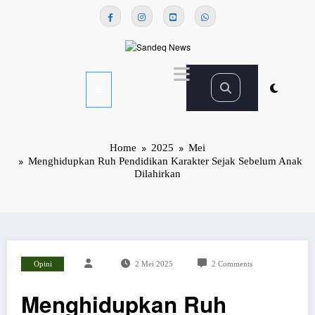
Skip
to
content
Home
2025
Mei
Menghidupkan Ruh Pendidikan Karakter Sejak Sebelum Anak
Dilahirkan
Opini
2 Mei 2025
2 Comments
Menghidupkan Ruh