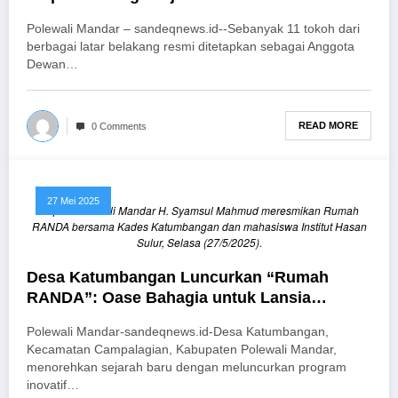
Polewali Mandar – sandeqnews.id--Sebanyak 11 tokoh dari
berbagai latar belakang resmi ditetapkan sebagai Anggota
Dewan…
READ MORE
0 Comments
27 Mei 2025
Bupati Polewali Mandar H. Syamsul Mahmud meresmikan Rumah
RANDA bersama Kades Katumbangan dan mahasiswa Institut Hasan
Sulur, Selasa (27/5/2025).
Desa Katumbangan Luncurkan “Rumah
RANDA”: Oase Bahagia untuk Lansia
Pertama di Sulbar, Didukung Mahasiswa
Polewali Mandar-sandeqnews.id-Desa Katumbangan,
KOMKELGER Institut Hasan Sulur
Kecamatan Campalagian, Kabupaten Polewali Mandar,
menorehkan sejarah baru dengan meluncurkan program
inovatif…