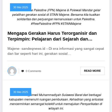
30 Mei 2025
Komunitas Free Palestine (FPN) Majene & Polewali Mandar gelar
pelatihan gerakan sosial di STAIN Majene. Bersama kita kuatkan
solidaritas dan perjuangan kemanusiaan untuk Palestina.
#FreePalestine #FPN #STAINMajene
Mengapa Gerakan Harus Terorganisir dan
Terpimpin: Pelajaran dari Sejarah dan
Tanggung Jawab Masa Kini
Majene- sandeqnews.id --Di era informasi yang sangat cepat
dan liar seperti hari ini, gerakan sosial…
READ MORE
0 Comments
30 Mei 2025
Peserta Musypimwil Muhammadiyah Sulawesi Barat dari berbagai
kabupaten memenuhi ruangan pembukaan. Kehadiran yang antusias
mencerminkan semangat kolektif untuk memajukan Persyarikatan di
wilayah ini.