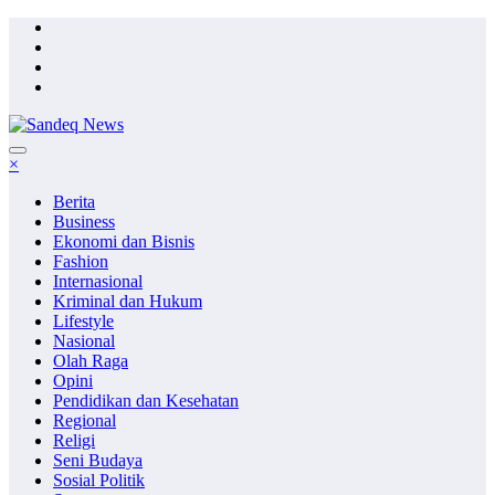
Skip
to
content
×
Berita
Business
Ekonomi dan Bisnis
Fashion
Internasional
Kriminal dan Hukum
Lifestyle
Nasional
Olah Raga
Opini
Pendidikan dan Kesehatan
Regional
Religi
Seni Budaya
Sosial Politik