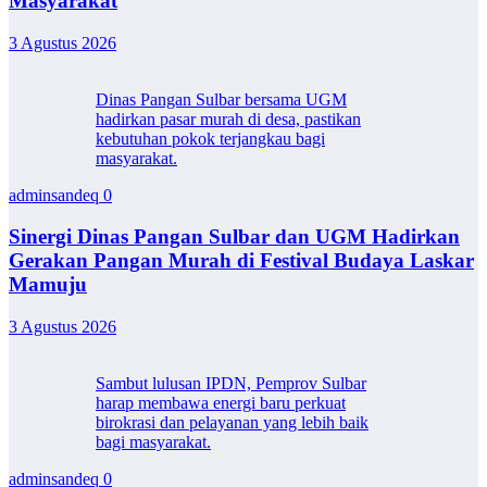
Masyarakat
3 Agustus 2026
Dinas Pangan Sulbar bersama UGM
hadirkan pasar murah di desa, pastikan
kebutuhan pokok terjangkau bagi
masyarakat.
adminsandeq
0
Sinergi Dinas Pangan Sulbar dan UGM Hadirkan
Gerakan Pangan Murah di Festival Budaya Laskar
Mamuju
3 Agustus 2026
Sambut lulusan IPDN, Pemprov Sulbar
harap membawa energi baru perkuat
birokrasi dan pelayanan yang lebih baik
bagi masyarakat.
adminsandeq
0