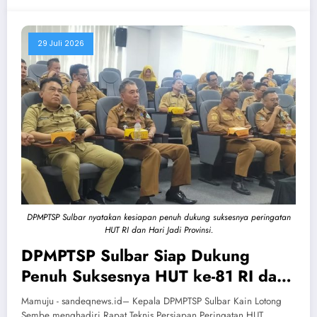
29 Juli 2026
DPMPTSP Sulbar nyatakan kesiapan penuh dukung suksesnya peringatan
HUT RI dan Hari Jadi Provinsi.
DPMPTSP Sulbar Siap Dukung
Penuh Suksesnya HUT ke-81 RI dan
Hari Jadi Sulbar ke-22
Mamuju - sandeqnews.id– Kepala DPMPTSP Sulbar Kain Lotong
Sembe menghadiri Rapat Teknis Persiapan Peringatan HUT…