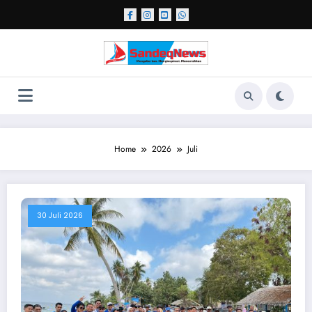
Skip
to
content
Home
2026
Juli
30 Juli 2026