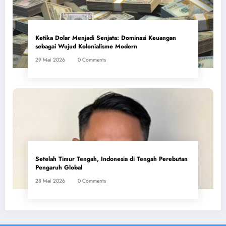
Ketika Dolar Menjadi Senjata: Dominasi Keuangan
sebagai Wujud Kolonialisme Modern
Kesaksian Prof. Dr. Basri Hasanuddin, lahir di Polewali Mandar, Sulawesi
29 Mei 2026
0 Comments
Barat, dalam bedah buku “Mengapa Saya Mengikuti Ali” membuka refleksi
tentang Iran, persepsi global, dan keteguhan nilai.
Uang Dolar AS: Dominasinya atas keuangan global dipandang sebagai
bentuk kolonialisme modern. Foto : Reuters
Setelah Timur Tengah, Indonesia di Tengah Perebutan
Pengaruh Global
28 Mei 2026
0 Comments