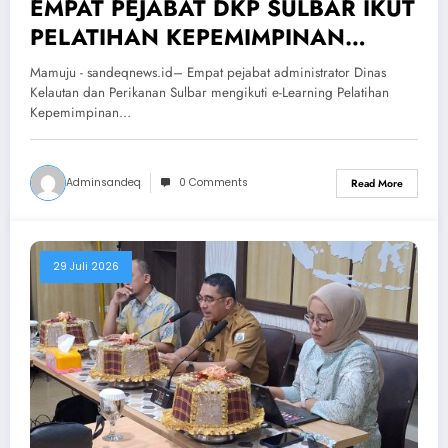
EMPAT PEJABAT DKP SULBAR IKUT
PELATIHAN KEPEMIMPINAN
ADMINISTRATOR, TINGKATKAN
Mamuju - sandeqnews.id– Empat pejabat administrator Dinas
KUALITAS DAN INOVASI
Kelautan dan Perikanan Sulbar mengikuti e-Learning Pelatihan
Kepemimpinan…
PELAYANAN
Adminsandeq
0 Comments
Read More
29 Juli 2026