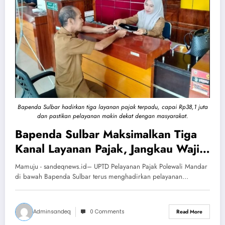
Bapenda Sulbar hadirkan tiga layanan pajak terpadu, capai Rp38,1 juta
dan pastikan pelayanan makin dekat dengan masyarakat.
Bapenda Sulbar Maksimalkan Tiga
Kanal Layanan Pajak, Jangkau Wajib
Pajak Lebih Dekat dan Mudah
Mamuju - sandeqnews.id– UPTD Pelayanan Pajak Polewali Mandar
di bawah Bapenda Sulbar terus menghadirkan pelayanan…
Adminsandeq
0 Comments
Read More