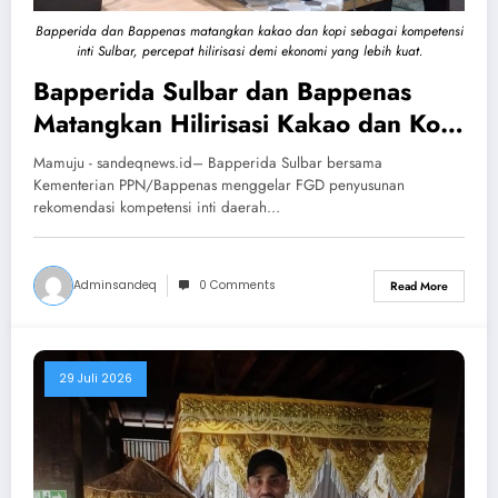
Bapperida dan Bappenas matangkan kakao dan kopi sebagai kompetensi
inti Sulbar, percepat hilirisasi demi ekonomi yang lebih kuat.
Bapperida Sulbar dan Bappenas
Matangkan Hilirisasi Kakao dan Kopi
sebagai Kompetensi Inti Daerah
Mamuju - sandeqnews.id– Bapperida Sulbar bersama
Kementerian PPN/Bappenas menggelar FGD penyusunan
rekomendasi kompetensi inti daerah…
Adminsandeq
0 Comments
Read More
29 Juli 2026