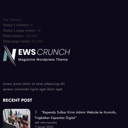
Site Statistics
Today's visitors:
0
Today's page views: :
0
Total visitors :
25,142
Total page views:
27,259
Indonesia menghadapi dinamika perebutan pengaruh global di tengah
ketergantungan ekonomi dan kebutuhan penguatan kemandirian nasional.
Lorem ipsum dolor sit amet adipiscing elit
aenean commodo ligula eget dolor eget.
RECENT POST
“Bapenda Sulbar Kirim Admin Website ke Kominfo,
Tingkatkan Kapasitas Digital”
oleh adminsandeq
11 Januari 2026