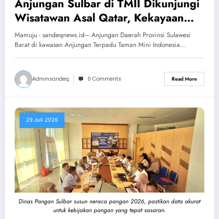
Anjungan Sulbar di TMII Dikunjungi
Wisatawan Asal Qatar, Kekayaan
Budaya Mandar Makin Dikenal
Mamuju - sandeqnews.id– Anjungan Daerah Provinsi Sulawesi
Dunia
Barat di kawasan Anjungan Terpadu Taman Mini Indonesia…
Adminsandeq
0 Comments
Read More
29 Juli 2026
Dinas Pangan Sulbar susun neraca pangan 2026, pastikan data akurat
untuk kebijakan pangan yang tepat sasaran.