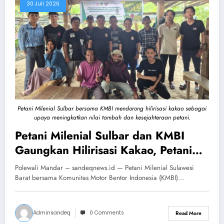
30 Juli 2026
Petani Milenial Sulbar bersama KMBI mendorong hilirisasi kakao sebagai
upaya meningkatkan nilai tambah dan kesejahteraan petani.
Petani Milenial Sulbar dan KMBI
Gaungkan Hilirisasi Kakao, Petani
Didorong Naik Kelas
Polewali Mandar – sandeqnews.id — Petani Milenial Sulawesi
Barat bersama Komunitas Motor Bentor Indonesia (KMBI)…
Adminsandeq
0 Comments
Read More