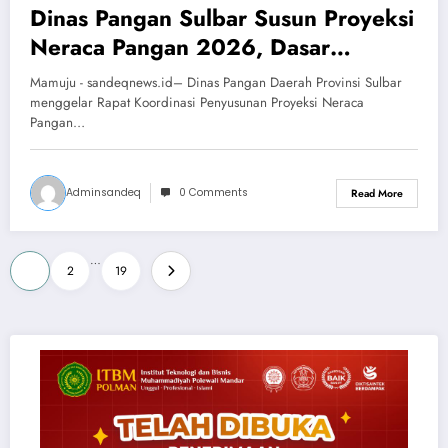
Dinas Pangan Sulbar Susun Proyeksi
Neraca Pangan 2026, Dasar
Kebijakan Jaga Ketersediaan dan
Mamuju - sandeqnews.id– Dinas Pangan Daerah Provinsi Sulbar
Kendalikan Inflasi
menggelar Rapat Koordinasi Penyusunan Proyeksi Neraca
Pangan…
Adminsandeq
0 Comments
Read More
Paginasi
…
1
2
19
pos