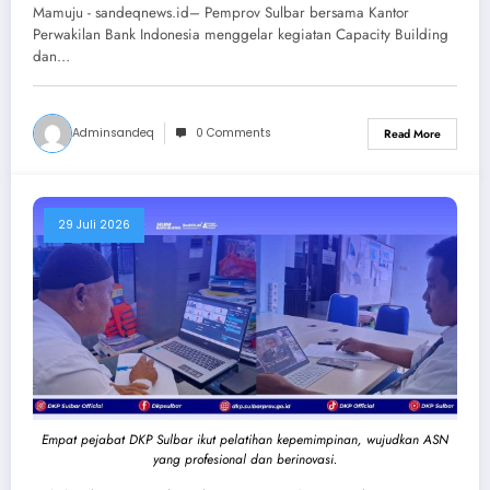
SAPEDA 2.0 DEMI STABILITAS
Mamuju - sandeqnews.id– Pemprov Sulbar bersama Kantor
HARGA DAN KETAHANAN
Perwakilan Bank Indonesia menggelar kegiatan Capacity Building
dan…
PANGAN
Adminsandeq
0 Comments
Read More
29 Juli 2026
Empat pejabat DKP Sulbar ikut pelatihan kepemimpinan, wujudkan ASN
yang profesional dan berinovasi.