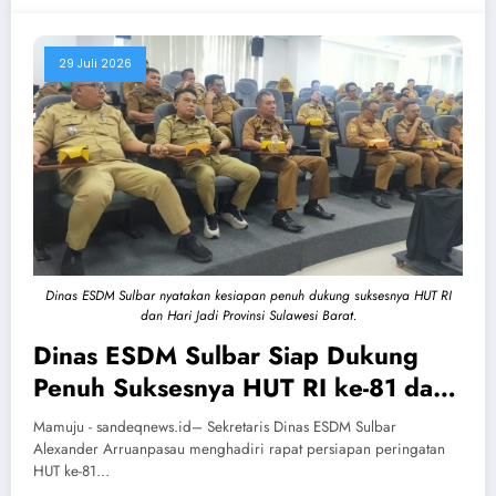
29 Juli 2026
Dinas ESDM Sulbar nyatakan kesiapan penuh dukung suksesnya HUT RI
dan Hari Jadi Provinsi Sulawesi Barat.
Dinas ESDM Sulbar Siap Dukung
Penuh Suksesnya HUT RI ke-81 dan
Hari Jadi Sulbar ke-22
Mamuju - sandeqnews.id– Sekretaris Dinas ESDM Sulbar
Alexander Arruanpasau menghadiri rapat persiapan peringatan
HUT ke-81…