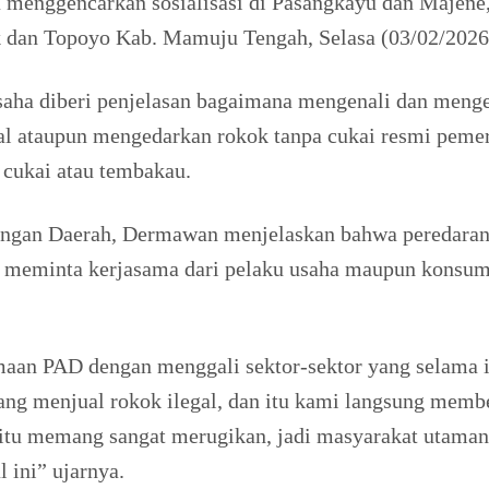
 menggencarkan sosialisasi di Pasangkayu dan Majene,
k dan Topoyo Kab. Mamuju Tengah, Selasa (03/02/2026
usaha diberi penjelasan bagaimana mengenali dan mengeta
ual ataupun mengedarkan rokok tanpa cukai resmi peme
cukai atau tembakau.
gan Daerah, Dermawan menjelaskan bahwa peredaran r
 meminta kerjasama dari pelaku usaha maupun konsume
aan PAD dengan menggali sektor-sektor yang selama in
ng menjual rokok ilegal, dan itu kami langsung membe
 itu memang sangat merugikan, jadi masyarakat utama
 ini” ujarnya.