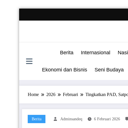
Skip
to
content
Berita
Internasional
Nasi
Ekonomi dan Bisnis
Seni Budaya
Home
2026
Februari
Tingkatkan PAD, Satpol
Berita
Adminsandeq
6 Februari 2026