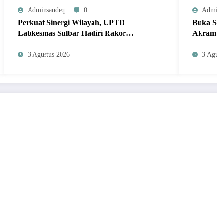
Adminsandeq
0
Admi
Perkuat Sinergi Wilayah, UPTD
Buka S
Labkesmas Sulbar Hadiri Rakor
Akram 
Penguatan Labkesmas Regional 8 di
Pembin
Makassar
3 Agustus 2026
3 Agu