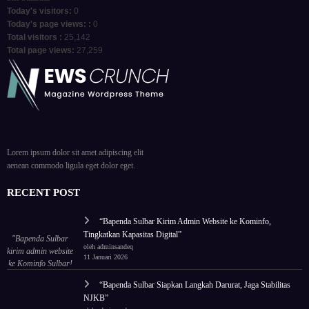
Today's visitors:
0
Today's page views: :
0
Total visitors :
25,142
Total page views:
27,259
Lorem ipsum dolor sit amet adipiscing elit
aenean commodo ligula eget dolor eget.
RECENT POST
“Bapenda Sulbar Kirim Admin Website ke Kominfo,
Tingkatkan Kapasitas Digital”
"Bapenda Sulbar
oleh adminsandeq
kirim admin website
11 Januari 2026
ke Kominfo Sulbar!
Tingkatkan
“Bapenda Sulbar Siapkan Langkah Darurat, Jaga Stabilitas
kapasitas untuk tata
NJKB”
ulang wajah digital