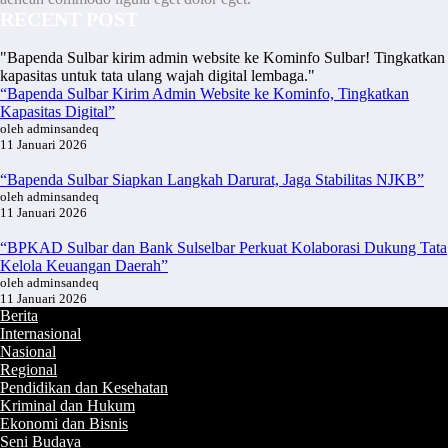
RECENT POST
"Bapenda Sulbar kirim admin website ke Kominfo Sulbar! Tingkatkan
kapasitas untuk tata ulang wajah digital lembaga."
“Bapenda Sulbar Kirim Admin Website ke Kominfo, Tingkatkan
Kapasitas Digital”
oleh adminsandeq
11 Januari 2026
“Bapenda Sulbar Siapkan Langkah Darurat, Jaga Stabilitas NJKB”
oleh adminsandeq
11 Januari 2026
“BPKAD Sulbar dan Bank Sulselbar Perkuat Kolaborasi Dukung Tata
Kelola Keuangan Daerah”
oleh adminsandeq
11 Januari 2026
Berita
Internasional
Nasional
Regional
Pendidikan dan Kesehatan
Kriminal dan Hukum
Ekonomi dan Bisnis
Seni Budaya