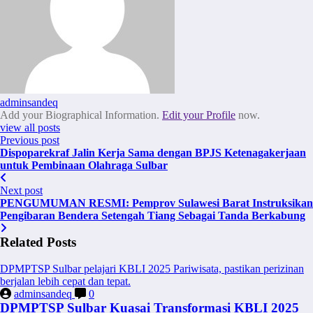
adminsandeq
Add your Biographical Information.
Edit your Profile
now.
view all posts
Previous post
Dispoparekraf Jalin Kerja Sama dengan BPJS Ketenagakerjaan
untuk Pembinaan Olahraga Sulbar
Next post
PENGUMUMAN RESMI: Pemprov Sulawesi Barat Instruksikan
Pengibaran Bendera Setengah Tiang Sebagai Tanda Berkabung
Related Posts
DPMPTSP Sulbar pelajari KBLI 2025 Pariwisata, pastikan perizinan
berjalan lebih cepat dan tepat.
adminsandeq
0
DPMPTSP Sulbar Kuasai Transformasi KBLI 2025