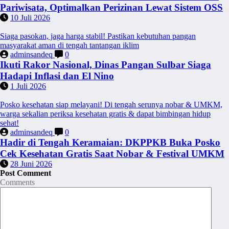
Pariwisata, Optimalkan Perizinan Lewat Sistem OSS
10 Juli 2026
Siaga pasokan, jaga harga stabil! Pastikan kebutuhan pangan
masyarakat aman di tengah tantangan iklim
adminsandeq
0
Ikuti Rakor Nasional, Dinas Pangan Sulbar Siaga
Hadapi Inflasi dan El Nino
1 Juli 2026
Posko kesehatan siap melayani! Di tengah serunya nobar & UMKM,
warga sekalian periksa kesehatan gratis & dapat bimbingan hidup
sehat!
adminsandeq
0
Hadir di Tengah Keramaian: DKPPKB Buka Posko
Cek Kesehatan Gratis Saat Nobar & Festival UMKM
28 Juni 2026
Post Comment
Comments