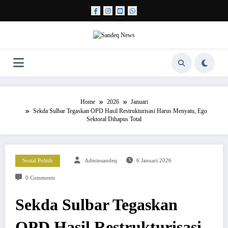
Skip
to
content
Home
2026
Januari
Sekda Sulbar Tegaskan OPD Hasil Restrukturisasi Harus Menyatu, Ego
Sektoral Dihapus Total
Sosial Politik
Adminsandeq
6 Januari 2026
0 Comments
Sekda Sulbar Tegaskan
OPD Hasil Restrukturisasi