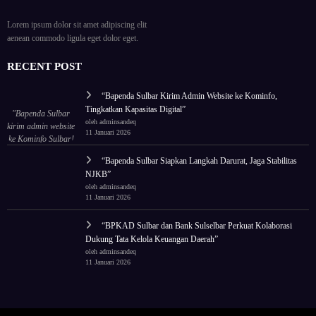
Lorem ipsum dolor sit amet adipiscing elit
aenean commodo ligula eget dolor eget.
RECENT POST
“Bapenda Sulbar Kirim Admin Website ke Kominfo,
Tingkatkan Kapasitas Digital”
"Bapenda Sulbar
oleh adminsandeq
kirim admin website
11 Januari 2026
ke Kominfo Sulbar!
Tingkatkan
“Bapenda Sulbar Siapkan Langkah Darurat, Jaga Stabilitas
kapasitas untuk tata
NJKB”
ulang wajah digital
oleh adminsandeq
lembaga."
11 Januari 2026
“BPKAD Sulbar dan Bank Sulselbar Perkuat Kolaborasi
Dukung Tata Kelola Keuangan Daerah”
oleh adminsandeq
11 Januari 2026