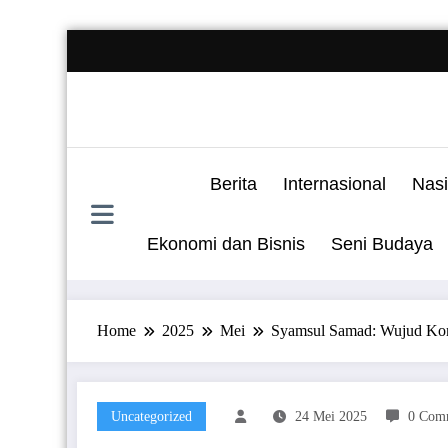
Skip
to
content
Berita
Internasional
Nasi
Ekonomi dan Bisnis
Seni Budaya
Home
2025
Mei
Syamsul Samad: Wujud Komi
Uncategorized
24 Mei 2025
0 Com