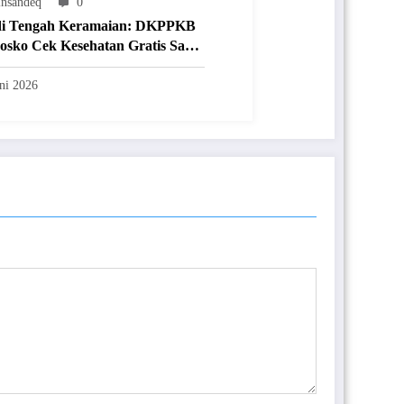
nsandeq
0
di Tengah Keramaian: DKPPKB
osko Cek Kesehatan Gratis Saat
& Festival UMKM
ni 2026