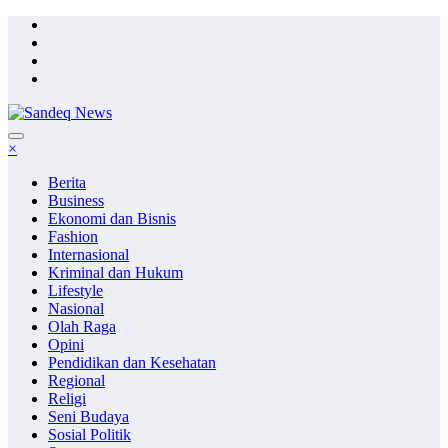
Skip
to
content
×
Berita
Business
Ekonomi dan Bisnis
Fashion
Internasional
Kriminal dan Hukum
Lifestyle
Nasional
Olah Raga
Opini
Pendidikan dan Kesehatan
Regional
Religi
Seni Budaya
Sosial Politik