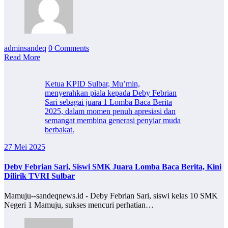
adminsandeq
0 Comments
Read More
Ketua KPID Sulbar, Mu’min,
menyerahkan piala kepada Deby Febrian
Sari sebagai juara 1 Lomba Baca Berita
2025, dalam momen penuh apresiasi dan
semangat membina generasi penyiar muda
berbakat.
27 Mei 2025
Deby Febrian Sari, Siswi SMK Juara Lomba Baca Berita, Kini
Dilirik TVRI Sulbar
Mamuju--sandeqnews.id - Deby Febrian Sari, siswi kelas 10 SMK
Negeri 1 Mamuju, sukses mencuri perhatian…