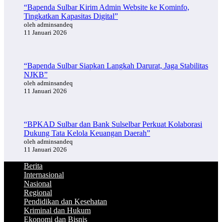
“Bapenda Sulbar Kirim Admin Website ke Kominfo,
Tingkatkan Kapasitas Digital”
oleh adminsandeq
11 Januari 2026
“Bapenda Sulbar Siapkan Langkah Darurat, Jaga Stabilitas
NJKB”
oleh adminsandeq
11 Januari 2026
“BPKAD Sulbar dan Bank Sulselbar Perkuat Kolaborasi
Dukung Tata Kelola Keuangan Daerah”
oleh adminsandeq
11 Januari 2026
Berita
Internasional
Nasional
Regional
Pendidikan dan Kesehatan
Kriminal dan Hukum
Ekonomi dan Bisnis