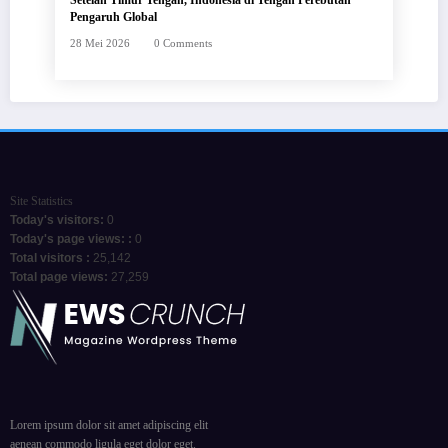
Setelah Timur Tengah, Indonesia di Tengah Perebutan
Pengaruh Global
28 Mei 2026
0 Comments
Site Statistics
Today's visitors:
0
Today's page views: :
0
Total visitors :
25,142
Total page views:
27,259
Lorem ipsum dolor sit amet adipiscing elit
aenean commodo ligula eget dolor eget.