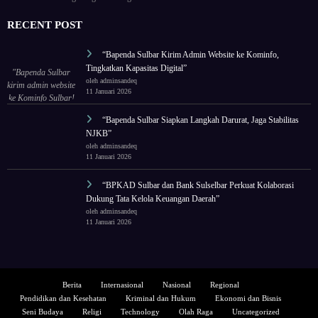
RECENT POST
“Bapenda Sulbar Kirim Admin Website ke Kominfo,
Tingkatkan Kapasitas Digital”
"Bapenda Sulbar
oleh adminsandeq
kirim admin website
11 Januari 2026
ke Kominfo Sulbar!
Tingkatkan
“Bapenda Sulbar Siapkan Langkah Darurat, Jaga Stabilitas
kapasitas untuk tata
NJKB”
ulang wajah digital
oleh adminsandeq
lembaga."
11 Januari 2026
“BPKAD Sulbar dan Bank Sulselbar Perkuat Kolaborasi
Dukung Tata Kelola Keuangan Daerah”
oleh adminsandeq
11 Januari 2026
Berita
Internasional
Nasional
Regional
Pendidikan dan Kesehatan
Kriminal dan Hukum
Ekonomi dan Bisnis
Seni Budaya
Religi
Technology
Olah Raga
Uncategorized