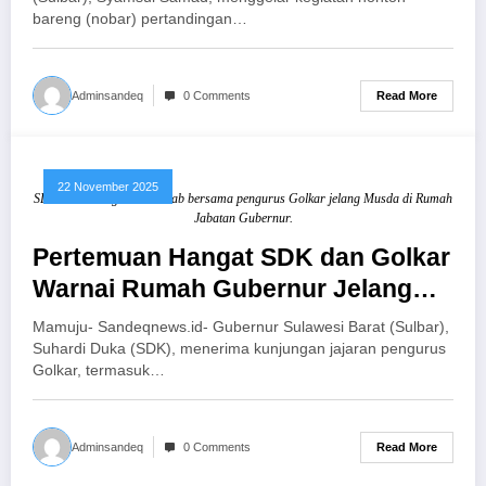
bareng (nobar) pertandingan…
Read More
Adminsandeq
0 Comments
22 November 2025
SDK Bernostalgia dan akrab bersama pengurus Golkar jelang Musda di Rumah
Jabatan Gubernur.
Pertemuan Hangat SDK dan Golkar
Warnai Rumah Gubernur Jelang
Musda
Mamuju- Sandeqnews.id- Gubernur Sulawesi Barat (Sulbar),
Suhardi Duka (SDK), menerima kunjungan jajaran pengurus
Golkar, termasuk…
Read More
Adminsandeq
0 Comments