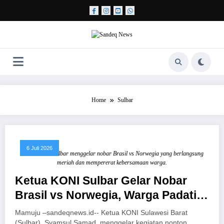
Skip
to
content
Home
Sulbar
6 Juli 2026
Ketua KONI Sulbar menggelar nobar Brasil vs Norwegia yang berlangsung
meriah dan mempererat kebersamaan warga.
Ketua KONI Sulbar Gelar Nobar
Brasil vs Norwegia, Warga Padati
Lokasi
Mamuju –sandeqnews.id-- Ketua KONI Sulawesi Barat
(Sulbar), Syamsul Samad, menggelar kegiatan nonton