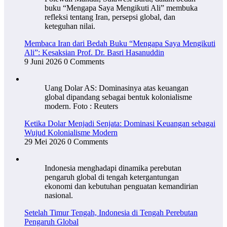
buku “Mengapa Saya Mengikuti Ali” membuka
refleksi tentang Iran, persepsi global, dan
keteguhan nilai.
Membaca Iran dari Bedah Buku “Mengapa Saya Mengikuti
Ali”: Kesaksian Prof. Dr. Basri Hasanuddin
9 Juni 2026
0 Comments
Uang Dolar AS: Dominasinya atas keuangan
global dipandang sebagai bentuk kolonialisme
modern. Foto : Reuters
Ketika Dolar Menjadi Senjata: Dominasi Keuangan sebagai
Wujud Kolonialisme Modern
29 Mei 2026
0 Comments
Indonesia menghadapi dinamika perebutan
pengaruh global di tengah ketergantungan
ekonomi dan kebutuhan penguatan kemandirian
nasional.
Setelah Timur Tengah, Indonesia di Tengah Perebutan
Pengaruh Global