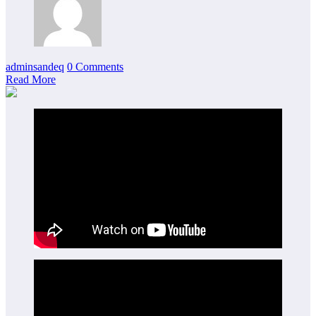
adminsandeq
0 Comments
Read More