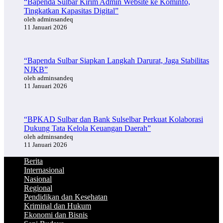
“Bapenda Sulbar Kirim Admin Website ke Kominfo,
Tingkatkan Kapasitas Digital”
oleh adminsandeq
11 Januari 2026
“Bapenda Sulbar Siapkan Langkah Darurat, Jaga Stabilitas
NJKB”
oleh adminsandeq
11 Januari 2026
“BPKAD Sulbar dan Bank Sulselbar Perkuat Kolaborasi
Dukung Tata Kelola Keuangan Daerah”
oleh adminsandeq
11 Januari 2026
Berita
Internasional
Nasional
Regional
Pendidikan dan Kesehatan
Kriminal dan Hukum
Ekonomi dan Bisnis