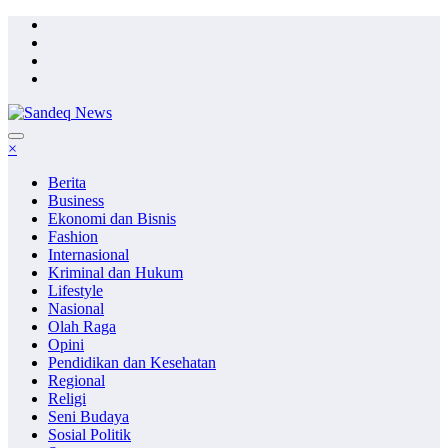
Skip
to
content
×
Berita
Business
Ekonomi dan Bisnis
Fashion
Internasional
Kriminal dan Hukum
Lifestyle
Nasional
Olah Raga
Opini
Pendidikan dan Kesehatan
Regional
Religi
Seni Budaya
Sosial Politik