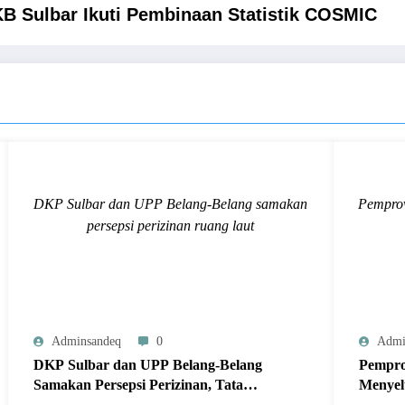
KB Sulbar Ikuti Pembinaan Statistik COSMIC
DKP Sulbar dan UPP Belang-Belang samakan
Pemprov
persepsi perizinan ruang laut
Adminsandeq
0
Admi
DKP Sulbar dan UPP Belang-Belang
Pempro
Samakan Persepsi Perizinan, Tata
Menyel
Kelola Ruang Laut Tertib dan
ke-81 R