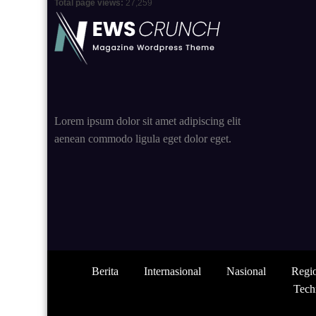
Total page views:
27,259
Lorem ipsum dolor sit amet adipiscing elit
aenean commodo ligula eget dolor eget.
Berita
Internasional
Nasional
Regi
Tech