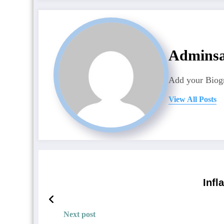
Admins
Add your Biogr
View All Posts
Infl
Next post