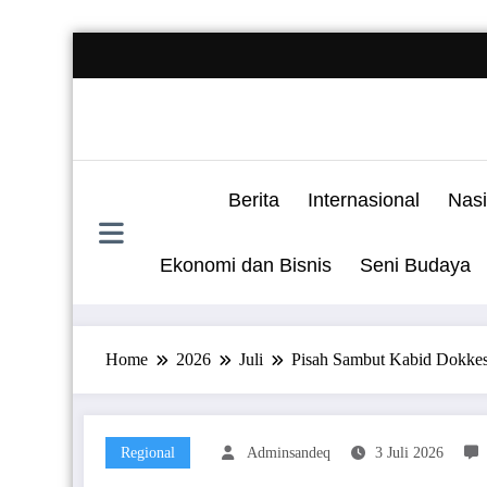
Skip
to
content
Berita
Internasional
Nasi
Ekonomi dan Bisnis
Seni Budaya
Home
2026
Juli
Pisah Sambut Kabid Dokkes
Regional
Adminsandeq
3 Juli 2026