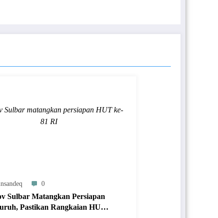
 Sulbar matangkan persiapan HUT ke-
81 RI
nsandeq
0
v Sulbar Matangkan Persiapan
uruh, Pastikan Rangkaian HUT
I Berjalan Tertib dan Khidmat