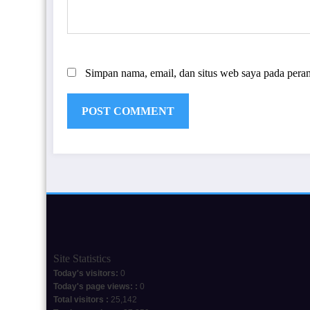
Simpan nama, email, dan situs web saya pada pera
Site Statistics
Today's visitors:
0
Today's page views: :
0
Total visitors :
25,142