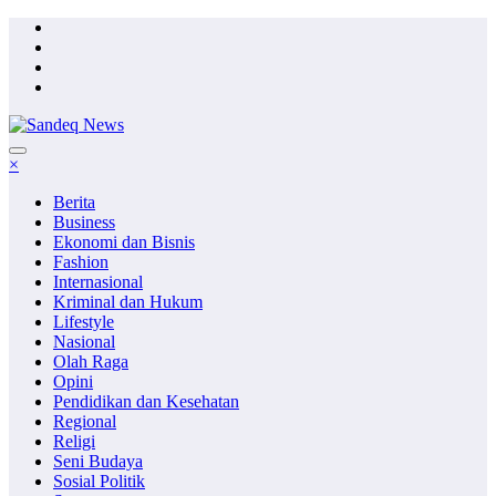
Skip
to
content
×
Berita
Business
Ekonomi dan Bisnis
Fashion
Internasional
Kriminal dan Hukum
Lifestyle
Nasional
Olah Raga
Opini
Pendidikan dan Kesehatan
Regional
Religi
Seni Budaya
Sosial Politik