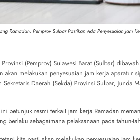
lang Ramadan, Pemprov Sulbar Pastikan Ada Penyesuaian Jam Ke
rovinsi (Pemprov) Sulawesi Barat (Sulbar) dibawa
akan melakukan penyesuaian jam kerja aparatur sip
Sekretaris Daerah (Sekda) Provinsi Sulbar, Junda M
 ini petunjuk resmi terkait jam kerja Ramadan mem
yang berlaku sebagaimana pelaksanaan pada tahun-t
etapi kita pasti akan melakukan penyesuaian jam ke