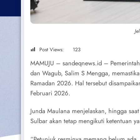
Je
Post Views:
123
MAMUJU – sandeqnews.id – Pemerintah P
dan Wagub, Salim S Mengga, memastikan 
Ramadan 2026. Hal tersebut disampaikan 
Februari 2026.
Junda Maulana menjelaskan, hingga saat
Sulbar akan tetap mengikuti ketentuan 
“Petunjuk resminya memang belum ada, t