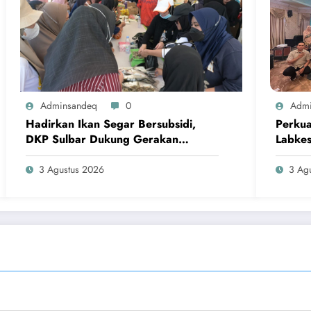
Adminsandeq
0
Admi
UPTD L
Hadirkan Ikan Segar Bersubsidi,
Perkua
kapabi
DKP Sulbar hadirkan ikan segar bersubsidi di
DKP Sulbar Dukung Gerakan
Labkes
Gerakan Pangan Murah, pastikan pangan
Pangan Murah Jangkau Masyarakat
Pengua
bergizi terjangkau warga.
Makas
3 Agustus 2026
3 Ag