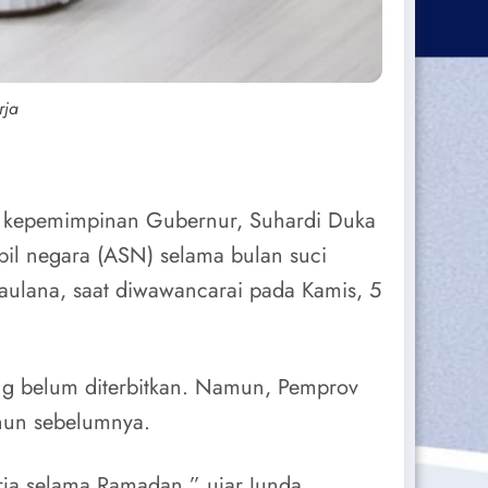
rja
h kepemimpinan Gubernur, Suhardi Duka
il negara (ASN) selama bulan suci
aulana, saat diwawancarai pada Kamis, 5
ang belum diterbitkan. Namun, Pemprov
ahun sebelumnya.
rja selama Ramadan,” ujar Junda