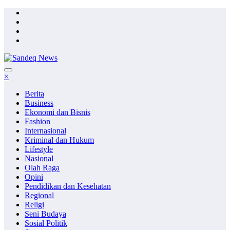
Skip
to
content
×
Berita
Business
Ekonomi dan Bisnis
Fashion
Internasional
Kriminal dan Hukum
Lifestyle
Nasional
Olah Raga
Opini
Pendidikan dan Kesehatan
Regional
Religi
Seni Budaya
Sosial Politik