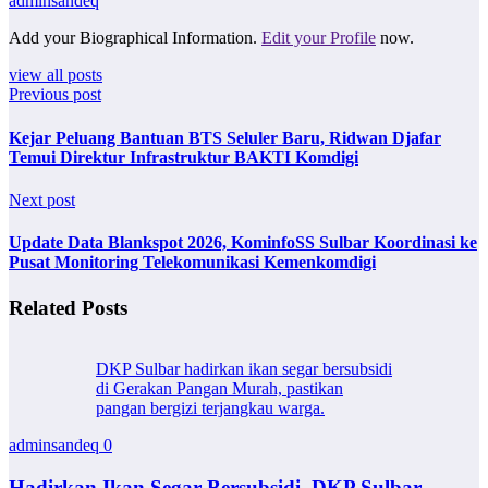
adminsandeq
Add your Biographical Information.
Edit your Profile
now.
view all posts
Previous post
Kejar Peluang Bantuan BTS Seluler Baru, Ridwan Djafar
Temui Direktur Infrastruktur BAKTI Komdigi
Next post
Update Data Blankspot 2026, KominfoSS Sulbar Koordinasi ke
Pusat Monitoring Telekomunikasi Kemenkomdigi
Related Posts
DKP Sulbar hadirkan ikan segar bersubsidi
di Gerakan Pangan Murah, pastikan
pangan bergizi terjangkau warga.
adminsandeq
0
Hadirkan Ikan Segar Bersubsidi, DKP Sulbar