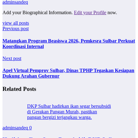
adminsandeq
Add your Biographical Information.
Edit your Profile
now.
view all posts
Previous post
Matangkan Program Beasiswa 2026, Pemkesra Sulbar Perkuat
Koordinasi Internal
Next post
Apel Virtual Pemprov Sulbar, Dinas TPHP Tegaskan Kesiapan
Dukung Arahan Gubernur
Related Posts
DKP Sulbar hadirkan ikan segar bersubsidi
di Gerakan Pangan Murah, pastikan
pangan bergizi terjangkau warga.
adminsandeq
0