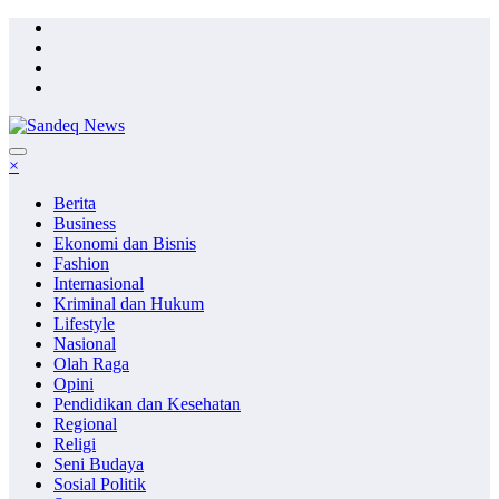
Skip
to
content
×
Berita
Business
Ekonomi dan Bisnis
Fashion
Internasional
Kriminal dan Hukum
Lifestyle
Nasional
Olah Raga
Opini
Pendidikan dan Kesehatan
Regional
Religi
Seni Budaya
Sosial Politik