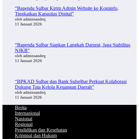
“Bapenda Sulbar Kirim Admin Website ke Kominfo,
Tingkatkan Kapasitas Digital”
oleh adminsandeq
11 Januari 2026
“Bapenda Sulbar Siapkan Langkah Darurat, Jaga Stabilitas
NJKB”
oleh adminsandeq
11 Januari 2026
“BPKAD Sulbar dan Bank Sulselbar Perkuat Kolaborasi
Dukung Tata Kelola Keuangan Daerah”
oleh adminsandeq
11 Januari 2026
Berita
Internasional
Nasional
Regional
Pendidikan dan Kesehatan
Kriminal dan Hukum