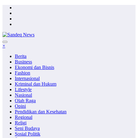
Skip
to
content
×
Berita
Business
Ekonomi dan Bisnis
Fashion
Internasional
Kriminal dan Hukum
Lifestyle
Nasional
Olah Raga
Opini
Pendidikan dan Kesehatan
Regional
Religi
Seni Budaya
Sosial Politik