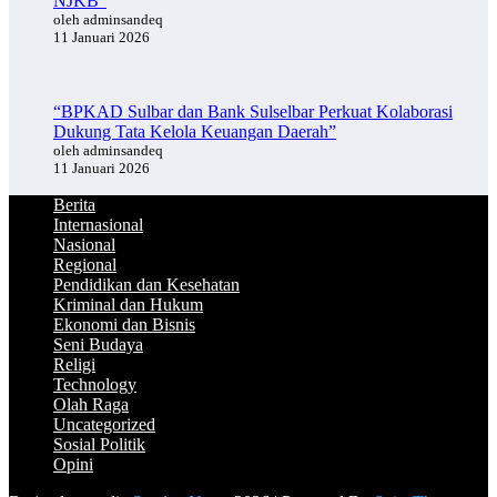
NJKB”
oleh adminsandeq
11 Januari 2026
“BPKAD Sulbar dan Bank Sulselbar Perkuat Kolaborasi
Dukung Tata Kelola Keuangan Daerah”
oleh adminsandeq
11 Januari 2026
Berita
Internasional
Nasional
Regional
Pendidikan dan Kesehatan
Kriminal dan Hukum
Ekonomi dan Bisnis
Seni Budaya
Religi
Technology
Olah Raga
Uncategorized
Sosial Politik
Opini