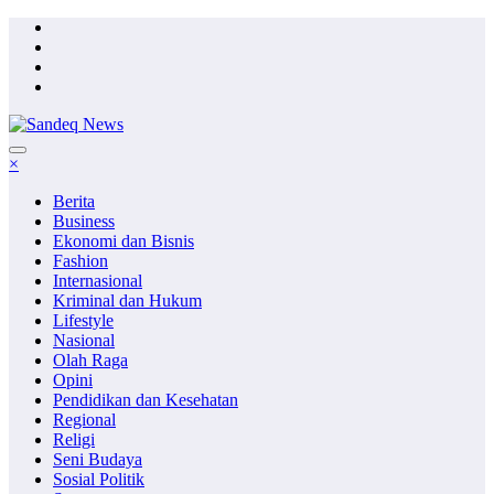
Skip
to
content
×
Berita
Business
Ekonomi dan Bisnis
Fashion
Internasional
Kriminal dan Hukum
Lifestyle
Nasional
Olah Raga
Opini
Pendidikan dan Kesehatan
Regional
Religi
Seni Budaya
Sosial Politik