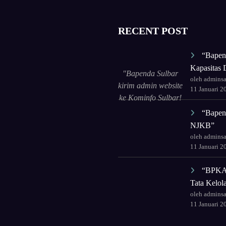
RECENT POST
“Bapen
Kapasitas D
"Bapenda Sulbar
oleh admins
kirim admin website
11 Januari 2
ke Kominfo Sulbar!
Tingkatkan
“Bapend
kapasitas untuk tata
NJKB”
ulang wajah digital
oleh admins
lembaga."
11 Januari 2
“BPKAD
Tata Kelo
oleh admins
11 Januari 2