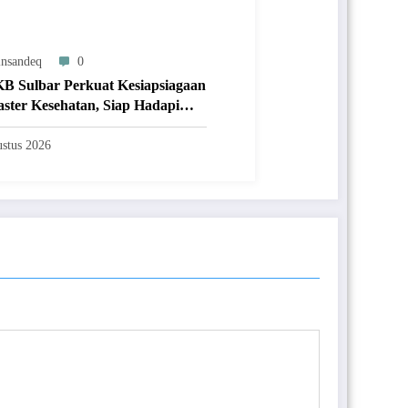
nsandeq
0
 Sulbar Perkuat Kesiapsiagaan
ster Kesehatan, Siap Hadapi
 Krisis Secara Cepat dan Tepat
stus 2026