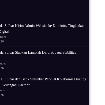
da Sulbar Kirim Admin Website ke Kominfo, Tingkatkan
igital”
andeq
026
a Sulbar Siapkan Langkah Darurat, Jaga Stabilitas
andeq
026
 Sulbar dan Bank Sulselbar Perkuat Kolaborasi Dukung
la Keuangan Daerah”
andeq
026