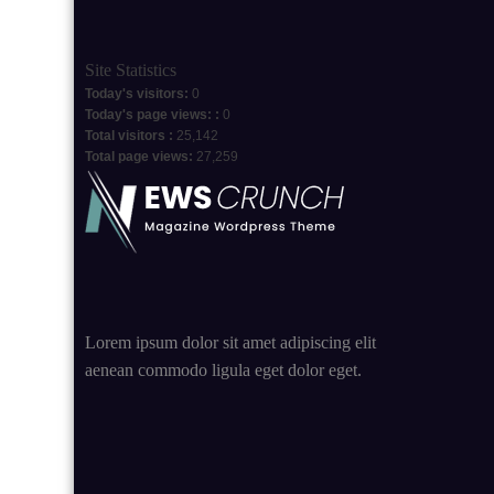
Site Statistics
Today's visitors:
0
Today's page views: :
0
Total visitors :
25,142
Total page views:
27,259
Lorem ipsum dolor sit amet adipiscing elit
aenean commodo ligula eget dolor eget.