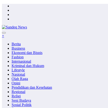
Skip
to
content
×
Berita
Business
Ekonomi dan Bisnis
Fashion
Internasional
Kriminal dan Hukum
Lifestyle
Nasional
Olah Raga
Opini
Pendidikan dan Kesehatan
Regional
Religi
Seni Budaya
Sosial Politik