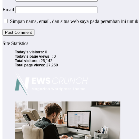
Email
Simpan nama, email, dan situs web saya pada peramban ini untuk
Site Statistics
Today's visitors:
0
Today's page views: :
0
Total visitors :
25,142
Total page views:
27,259