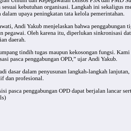
agian Umum dan Kepegawaian Dinsos P3A dan PMD Sulba
n sesuai kebutuhan organisasi. Langkah ini sekaligus
dalam upaya peningkatan tata kelola pemerintahan.
wati, Andi Yakub menjelaskan bahwa penggabungan t
an pegawai. Oleh karena itu, diperlukan sinkronisasi 
an daerah.
 tumpang tindih tugas maupun kekosongan fungsi. Kami
isasi pasca penggabungan OPD,” ujar Andi Yakub.
adi dasar dalam penyusunan langkah-langkah lanjutan,
if dan profesional.
nsisi pasca penggabungan OPD dapat berjalan lancar se
ls)