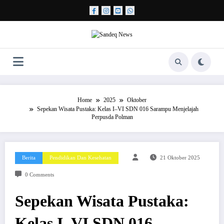
Skip
to
content
Home
2025
Oktober
Sepekan Wisata Pustaka: Kelas I–VI SDN 016 Sarampu Menjelajah
Perpusda Polman
Berita
Pendidikan Dan Kesehatan
21 Oktober 2025
0 Comments
Sepekan Wisata Pustaka:
Kelas I–VI SDN 016