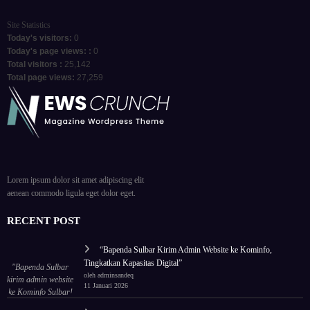
Site Statistics
Today's visitors:
0
Today's page views: :
0
Total visitors :
25,142
Total page views:
27,259
Lorem ipsum dolor sit amet adipiscing elit
aenean commodo ligula eget dolor eget.
RECENT POST
“Bapenda Sulbar Kirim Admin Website ke Kominfo,
Tingkatkan Kapasitas Digital”
"Bapenda Sulbar
oleh adminsandeq
kirim admin website
11 Januari 2026
ke Kominfo Sulbar!
Tingkatkan