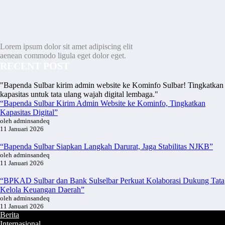
Lorem ipsum dolor sit amet adipiscing elit
aenean commodo ligula eget dolor eget.
RECENT POST
"Bapenda Sulbar kirim admin website ke Kominfo Sulbar! Tingkatkan
kapasitas untuk tata ulang wajah digital lembaga."
“Bapenda Sulbar Kirim Admin Website ke Kominfo, Tingkatkan
Kapasitas Digital”
oleh adminsandeq
11 Januari 2026
“Bapenda Sulbar Siapkan Langkah Darurat, Jaga Stabilitas NJKB”
oleh adminsandeq
11 Januari 2026
“BPKAD Sulbar dan Bank Sulselbar Perkuat Kolaborasi Dukung Tata
Kelola Keuangan Daerah”
oleh adminsandeq
11 Januari 2026
Berita
Internasional