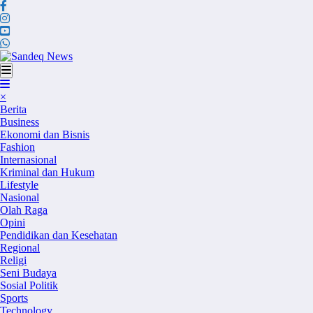
Skip
to
content
×
Berita
Business
Ekonomi dan Bisnis
Fashion
Internasional
Kriminal dan Hukum
Lifestyle
Nasional
Olah Raga
Opini
Pendidikan dan Kesehatan
Regional
Religi
Seni Budaya
Sosial Politik
Sports
Technology