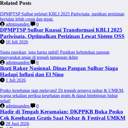
Related Posts
DPMPTSP Sulbar pelajari KBLI 2025 Pariwisata, pastikan perizinan
berjalan lebih cepat dan tepat.
adminsandeq
0
DPMPTSP Sulbar Kuasai Transformasi KBLI 2025
Pariwisata, Optimalkan Perizinan Lewat Sistem OSS
10 Juli 2026
Siaga pasokan, jaga harga stabil! Pastikan kebutuhan pangan
masyarakat aman di tengah tantangan iklim
adminsandeq
0
Ikuti Rakor Nasional, Dinas Pangan Sulbar Siaga
Hadapi Inflasi dan El Nino
1 Juli 2026
Posko kesehatan siap melayani! Di tengah serunya nobar & UMKM,
warga sekalian periksa kesehatan gratis & dapat bimbingan hidup
sehat!
adminsandeq
0
Hadir di Tengah Keramaian: DKPPKB Buka Posko
Cek Kesehatan Gratis Saat Nobar & Festival UMKM
28 Juni 2026