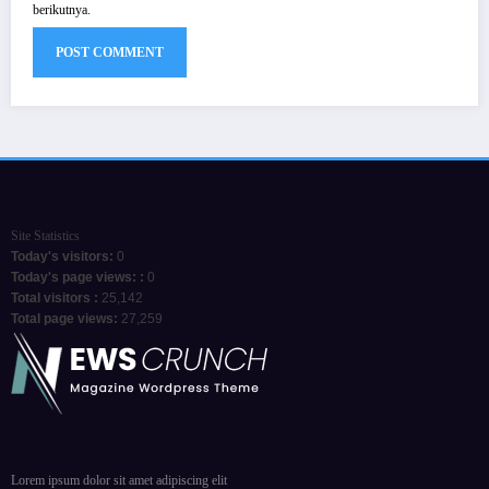
berikutnya.
Site Statistics
Today's visitors:
0
Today's page views: :
0
Total visitors :
25,142
Total page views:
27,259
Lorem ipsum dolor sit amet adipiscing elit