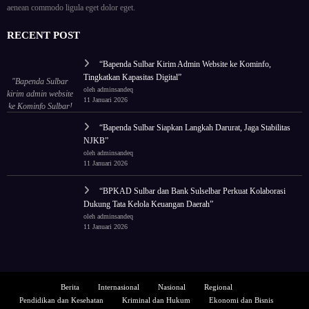
aenean commodo ligula eget dolor eget.
RECENT POST
“Bapenda Sulbar Kirim Admin Website ke Kominfo,
Tingkatkan Kapasitas Digital”
"Bapenda Sulbar
oleh adminsandeq
kirim admin website
11 Januari 2026
ke Kominfo Sulbar!
Tingkatkan
“Bapenda Sulbar Siapkan Langkah Darurat, Jaga Stabilitas
kapasitas untuk tata
NJKB”
ulang wajah digital
oleh adminsandeq
lembaga."
11 Januari 2026
“BPKAD Sulbar dan Bank Sulselbar Perkuat Kolaborasi
Dukung Tata Kelola Keuangan Daerah”
oleh adminsandeq
11 Januari 2026
Berita
Internasional
Nasional
Regional
Pendidikan dan Kesehatan
Kriminal dan Hukum
Ekonomi dan Bisnis