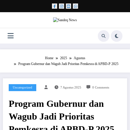
Skip
to
content
Home
2025
Agustus
Program Gubernur dan Wagub Jadi Prioritas Pemkesra di APBD-P 2025
Uncategorized
7 Agustus 2025
0 Comments
Program Gubernur dan
Wagub Jadi Prioritas
Pemkesra di APBD-P 2025