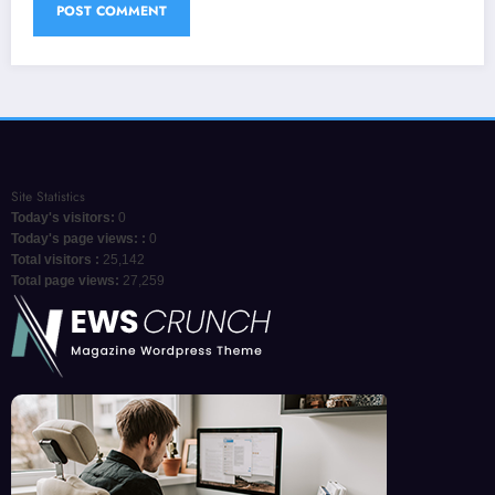
Site Statistics
Today's visitors:
0
Today's page views: :
0
Total visitors :
25,142
Total page views:
27,259