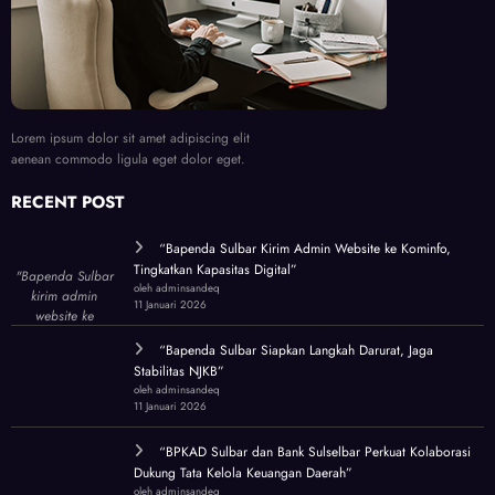
Lorem ipsum dolor sit amet adipiscing elit
aenean commodo ligula eget dolor eget.
RECENT POST
“Bapenda Sulbar Kirim Admin Website ke Kominfo,
Tingkatkan Kapasitas Digital”
"Bapenda Sulbar
oleh adminsandeq
kirim admin
11 Januari 2026
website ke
Kominfo Sulbar!
“Bapenda Sulbar Siapkan Langkah Darurat, Jaga
Tingkatkan
Stabilitas NJKB”
kapasitas untuk
oleh adminsandeq
tata ulang wajah
11 Januari 2026
digital lembaga."
“BPKAD Sulbar dan Bank Sulselbar Perkuat Kolaborasi
Dukung Tata Kelola Keuangan Daerah”
oleh adminsandeq