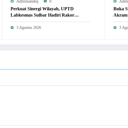
Adminsandeq
0
Admi
Perkuat Sinergi Wilayah, UPTD
Buka S
Labkesmas Sulbar Hadiri Rakor
Akram 
Penguatan Labkesmas Regional 8 di
Pembin
Makassar
3 Agustus 2026
3 Agu