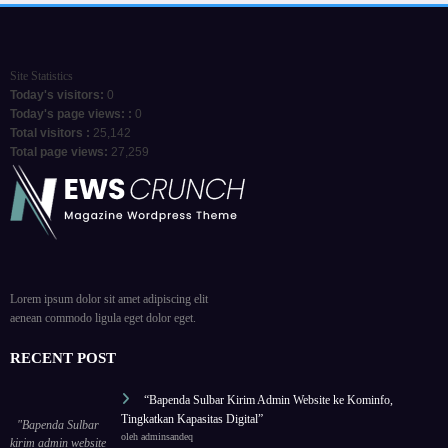
Site Statistics
Today's visitors:
0
Today's page views: :
0
Total visitors :
25,142
Total page views:
27,259
Lorem ipsum dolor sit amet adipiscing elit
aenean commodo ligula eget dolor eget.
RECENT POST
“Bapenda Sulbar Kirim Admin Website ke Kominfo,
Tingkatkan Kapasitas Digital”
"Bapenda Sulbar
oleh adminsandeq
kirim admin website