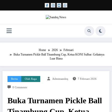
Skip
to
content
Home
2026
Februari
Buka Turnamen Pickle Ball Tinambung Cup, Ketua KONI Sulbar: Geliatnya
Luar Biasa
Berita
Olah Raga
Adminsandeq
7 Februari 2026
0 Comments
Buka Turnamen Pickle Ball
Tinambung Cup, Ketua