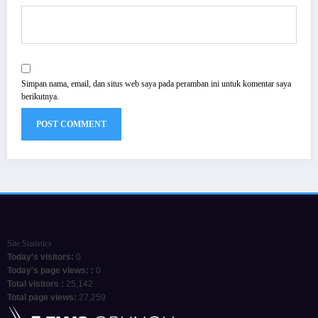
Simpan nama, email, dan situs web saya pada peramban ini untuk komentar saya
berikutnya.
Site Statistics
Today's visitors:
0
Today's page views: :
0
Total visitors :
25,142
Total page views:
27,259