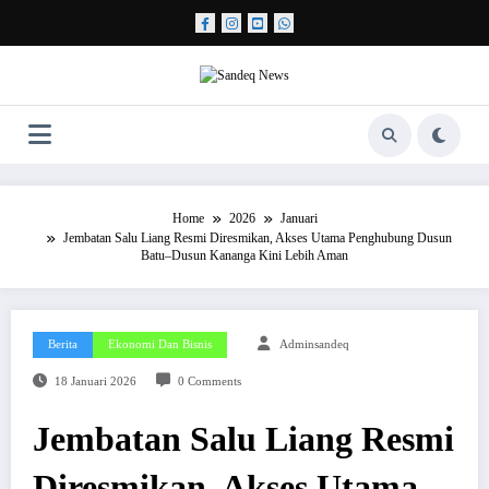
Skip
to
content
Home
2026
Januari
Jembatan Salu Liang Resmi Diresmikan, Akses Utama Penghubung Dusun
Batu–Dusun Kananga Kini Lebih Aman
Berita
Ekonomi Dan Bisnis
Adminsandeq
18 Januari 2026
0 Comments
Jembatan Salu Liang Resmi
Diresmikan, Akses Utama