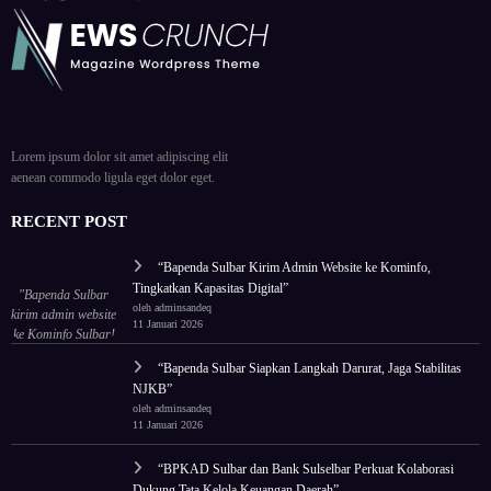
Lorem ipsum dolor sit amet adipiscing elit
aenean commodo ligula eget dolor eget.
RECENT POST
“Bapenda Sulbar Kirim Admin Website ke Kominfo,
Tingkatkan Kapasitas Digital”
"Bapenda Sulbar
oleh adminsandeq
kirim admin website
11 Januari 2026
ke Kominfo Sulbar!
Tingkatkan
“Bapenda Sulbar Siapkan Langkah Darurat, Jaga Stabilitas
kapasitas untuk tata
NJKB”
ulang wajah digital
oleh adminsandeq
lembaga."
11 Januari 2026
“BPKAD Sulbar dan Bank Sulselbar Perkuat Kolaborasi
Dukung Tata Kelola Keuangan Daerah”