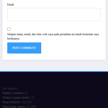
Email
Simpan nama, email, dan situs web saya pada peramban ini untuk komentar saya
berikutnya.
Site Statistics
Today's visitors:
0
Today's page views: :
0
Total visitors :
25,142
Total page views:
27,259