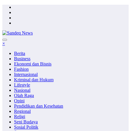
Skip
to
content
×
Berita
Business
Ekonomi dan Bisnis
Fashion
Internasional
Kriminal dan Hukum
Lifestyle
Nasional
Olah Raga
Opini
Pendidikan dan Kesehatan
Regional
Religi
Seni Budaya
Sosial Politik