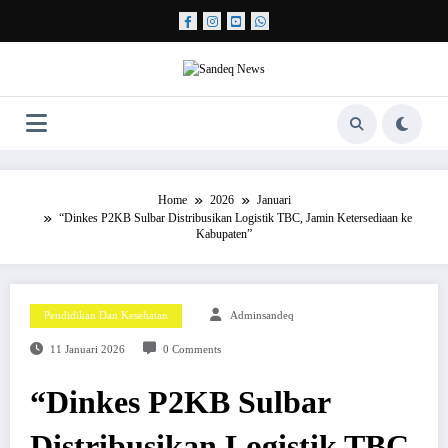
Skip
to
content
Home
2026
Januari
“Dinkes P2KB Sulbar Distribusikan Logistik TBC, Jamin Ketersediaan ke
Kabupaten”
Pendidikan Dan Kesehatan
Adminsandeq
11 Januari 2026
0 Comments
“Dinkes P2KB Sulbar
Distribusikan Logistik TBC,