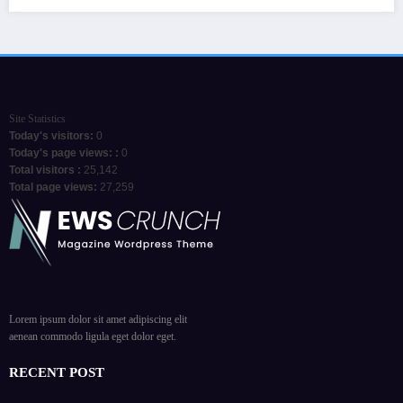
Site Statistics
Today's visitors:
0
Today's page views: :
0
Total visitors :
25,142
Total page views:
27,259
Lorem ipsum dolor sit amet adipiscing elit
aenean commodo ligula eget dolor eget.
RECENT POST