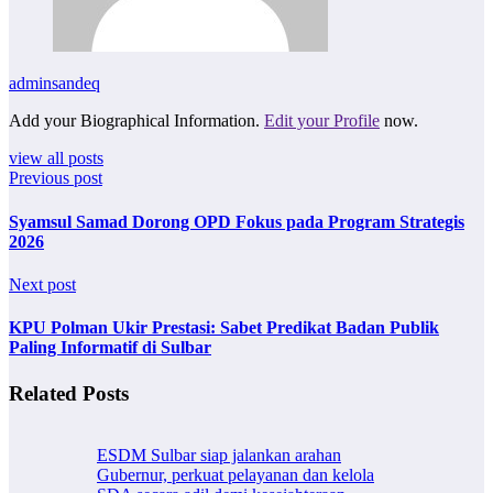
adminsandeq
Add your Biographical Information.
Edit your Profile
now.
view all posts
Previous post
Syamsul Samad Dorong OPD Fokus pada Program Strategis
2026
Next post
KPU Polman Ukir Prestasi: Sabet Predikat Badan Publik
Paling Informatif di Sulbar
Related Posts
ESDM Sulbar siap jalankan arahan
Gubernur, perkuat pelayanan dan kelola