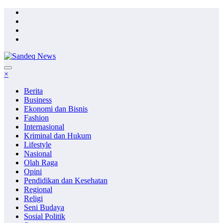
Skip
to
content
×
Berita
Business
Ekonomi dan Bisnis
Fashion
Internasional
Kriminal dan Hukum
Lifestyle
Nasional
Olah Raga
Opini
Pendidikan dan Kesehatan
Regional
Religi
Seni Budaya
Sosial Politik