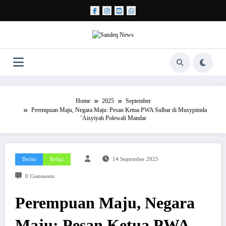
Skip
to
content
Home
2025
September
Perempuan Maju, Negara Maju: Pesan Ketua PWA Sulbar di Musypimda
’Aisyiyah Polewali Mandar
Berita
Religi
14 September 2025
0 Comments
Perempuan Maju, Negara
Maju: Pesan Ketua PWA