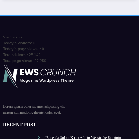
Site Statistics
Today's visitors:
0
Today's page views: :
0
Total visitors :
25,142
Total page views:
27,259
Lorem ipsum dolor sit amet adipiscing elit
aenean commodo ligula eget dolor eget.
RECENT POST
“Bapenda Sulbar Kirim Admin Website ke Kominfo,