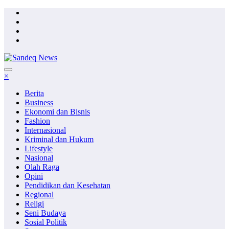
Skip
to
content
×
Berita
Business
Ekonomi dan Bisnis
Fashion
Internasional
Kriminal dan Hukum
Lifestyle
Nasional
Olah Raga
Opini
Pendidikan dan Kesehatan
Regional
Religi
Seni Budaya
Sosial Politik