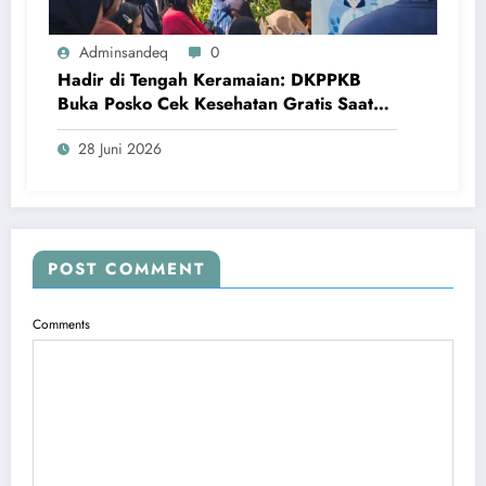
Adminsandeq
0
Hadir di Tengah Keramaian: DKPPKB
Buka Posko Cek Kesehatan Gratis Saat
Nobar & Festival UMKM
28 Juni 2026
Posko kesehatan siap melayani! Di tengah serunya nobar & UMKM,
warga sekalian periksa kesehatan gratis & dapat bimbingan hidup
sehat!
POST COMMENT
Comments