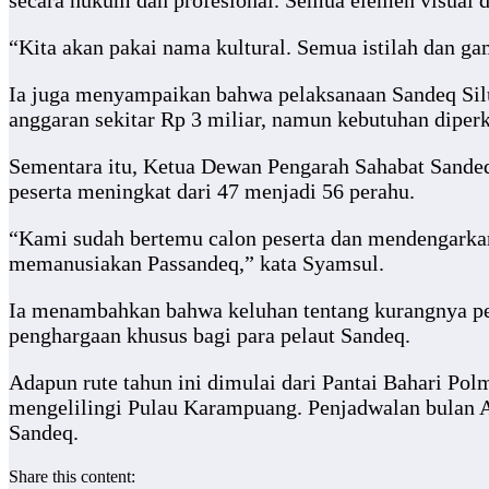
secara hukum dan profesional. Semua elemen visual d
“Kita akan pakai nama kultural. Semua istilah dan g
Ia juga menyampaikan bahwa pelaksanaan Sandeq Silum
anggaran sekitar Rp 3 miliar, namun kebutuhan diperk
Sementara itu, Ketua Dewan Pengarah Sahabat Sande
peserta meningkat dari 47 menjadi 56 perahu.
“Kami sudah bertemu calon peserta dan mendengarkan
memanusiakan Passandeq,” kata Syamsul.
Ia menambahkan bahwa keluhan tentang kurangnya per
penghargaan khusus bagi para pelaut Sandeq.
Adapun rute tahun ini dimulai dari Pantai Bahari Po
mengelilingi Pulau Karampuang. Penjadwalan bulan Ag
Sandeq.
Share this content: