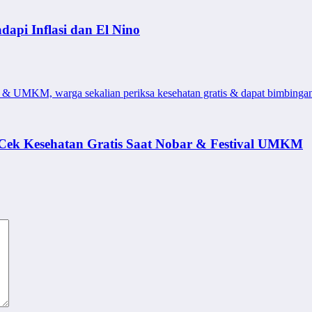
dapi Inflasi dan El Nino
r & UMKM, warga sekalian periksa kesehatan gratis & dapat bimbingan
ek Kesehatan Gratis Saat Nobar & Festival UMKM