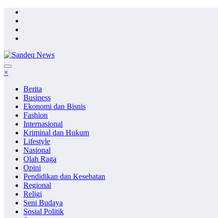
Skip
to
content
×
Berita
Business
Ekonomi dan Bisnis
Fashion
Internasional
Kriminal dan Hukum
Lifestyle
Nasional
Olah Raga
Opini
Pendidikan dan Kesehatan
Regional
Religi
Seni Budaya
Sosial Politik