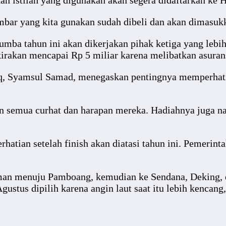
an istilah yang digunakan akan segera didaftarkan ke 
ambar yang kita gunakan sudah dibeli dan akan dimasu
ba tahun ini akan dikerjakan pihak ketiga yang lebih
irakan mencapai Rp 5 miliar karena melibatkan asurans
q, Syamsul Samad, menegaskan pentingnya memperhatik
 semua curhat dan harapan mereka. Hadiahnya juga nai
hatian setelah finish akan diatasi tahun ini. Pemer
lman menuju Pamboang, kemudian ke Sendana, Deking, 
ustus dipilih karena angin laut saat itu lebih kencan