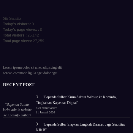
Site Statistics
Today's visitors:
0
Today's page views: :
0
Total visitors :
25,142
Total page views:
27,259