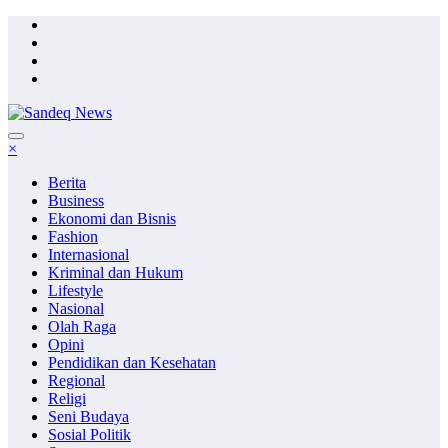
Skip
to
content
×
Berita
Business
Ekonomi dan Bisnis
Fashion
Internasional
Kriminal dan Hukum
Lifestyle
Nasional
Olah Raga
Opini
Pendidikan dan Kesehatan
Regional
Religi
Seni Budaya
Sosial Politik