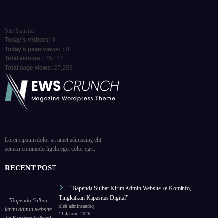
Site Statistics
Today's visitors:
0
Today's page views: :
0
Total visitors :
25,142
Total page views:
27,259
Lorem ipsum dolor sit amet adipiscing elit
aenean commodo ligula eget dolor eget.
RECENT POST
“Bapenda Sulbar Kirim Admin Website ke Kominfo,
Tingkatkan Kapasitas Digital”
"Bapenda Sulbar
oleh adminsandeq
kirim admin website
11 Januari 2026