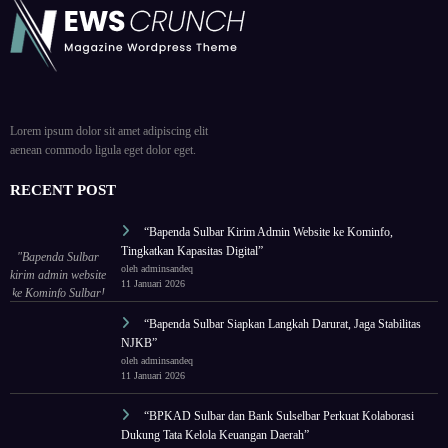
Lorem ipsum dolor sit amet adipiscing elit
aenean commodo ligula eget dolor eget.
RECENT POST
“Bapenda Sulbar Kirim Admin Website ke Kominfo,
Tingkatkan Kapasitas Digital”
"Bapenda Sulbar
oleh adminsandeq
kirim admin website
11 Januari 2026
ke Kominfo Sulbar!
Tingkatkan
“Bapenda Sulbar Siapkan Langkah Darurat, Jaga Stabilitas
kapasitas untuk tata
NJKB”
ulang wajah digital
oleh adminsandeq
lembaga."
11 Januari 2026
“BPKAD Sulbar dan Bank Sulselbar Perkuat Kolaborasi
Dukung Tata Kelola Keuangan Daerah”