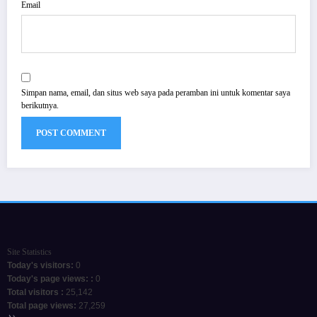
Email
Simpan nama, email, dan situs web saya pada peramban ini untuk komentar saya
berikutnya.
Site Statistics
Today's visitors:
0
Today's page views: :
0
Total visitors :
25,142
Total page views:
27,259