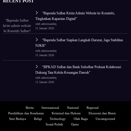
RECENT POST
“Bapenda Sulbar Kirim Admin Website ke Kominfo,
Tingkatkan Kapasitas Digital”
"Bapenda Sulbar
oleh adminsandeq
kirim admin website
11 Januari 2026
ke Kominfo Sulbar!
Tingkatkan
“Bapenda Sulbar Siapkan Langkah Darurat, Jaga Stabilitas
kapasitas untuk tata
NJKB”
ulang wajah digital
oleh adminsandeq
lembaga."
11 Januari 2026
“BPKAD Sulbar dan Bank Sulselbar Perkuat Kolaborasi
Dukung Tata Kelola Keuangan Daerah”
oleh adminsandeq
11 Januari 2026
Berita
Internasional
Nasional
Regional
Pendidikan dan Kesehatan
Kriminal dan Hukum
Ekonomi dan Bisnis
Seni Budaya
Religi
Technology
Olah Raga
Uncategorized
Sosial Politik
Opini