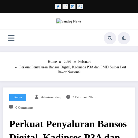
Skip
to
content
Home
2026
Februari
Perkuat Penyaluran Bansos Digital, Kadinsos P3A dan PMD Sulbar Ikut
Rakor Nasional
Berita
Adminsandeq
3 Februari 2026
0 Comments
Perkuat Penyaluran Bansos
Digital, Kadinsos P3A dan