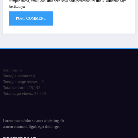
Simpan nama, email, dan situs web saya pada peramban ini untuk komentar saya
berikutnya.
Site Statistics
Today's visitors:
0
Today's page views: :
0
Total visitors :
25,142
Total page views:
27,259
Lorem ipsum dolor sit amet adipiscing elit
aenean commodo ligula eget dolor eget.