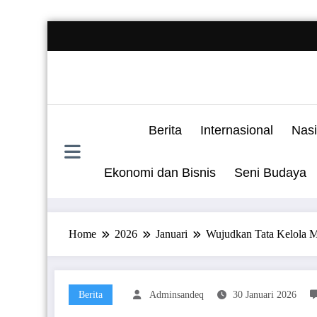
Skip
to
content
Berita
Internasional
Nasi
Ekonomi dan Bisnis
Seni Budaya
Home
2026
Januari
Wujudkan Tata Kelola 
Berita
Adminsandeq
30 Januari 2026