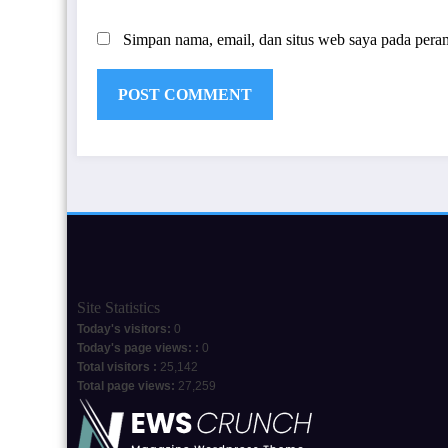
Simpan nama, email, dan situs web saya pada pera
Site Statistics
Today's visitors:
0
Today's page views: :
0
Total visitors :
25,142
Total page views:
27,259