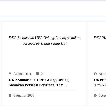
DKP Sulbar dan UPP Belang-Belang samakan
DKPPKB 
persepsi perizinan ruang laut
Adminsandeq
0
Admi
DKP Sulbar dan UPP Belang-Belang
DKPPKB
Samakan Persepsi Perizinan, Tata
Tim Kla
Kelola Ruang Laut Tertib dan
Potensi
Berkelanjutan
8 Agustus 2026
8 Agu