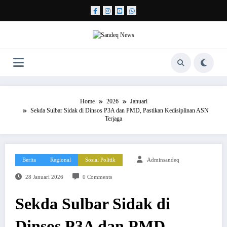
Skip
to
content
Home
2026
Januari
Sekda Sulbar Sidak di Dinsos P3A dan PMD, Pastikan Kedisiplinan ASN
Terjaga
Berita
Regional
Sosial Politik
Adminsandeq
28 Januari 2026
0 Comments
Sekda Sulbar Sidak di
Dinsos P3A dan PMD,