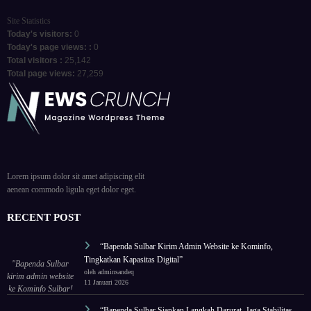
Site Statistics
Today's visitors:
0
Today's page views: :
0
Total visitors :
25,142
Total page views:
27,259
Lorem ipsum dolor sit amet adipiscing elit
aenean commodo ligula eget dolor eget.
RECENT POST
“Bapenda Sulbar Kirim Admin Website ke Kominfo,
Tingkatkan Kapasitas Digital”
"Bapenda Sulbar
oleh adminsandeq
kirim admin website
11 Januari 2026
ke Kominfo Sulbar!
Tingkatkan
“Bapenda Sulbar Siapkan Langkah Darurat, Jaga Stabilitas