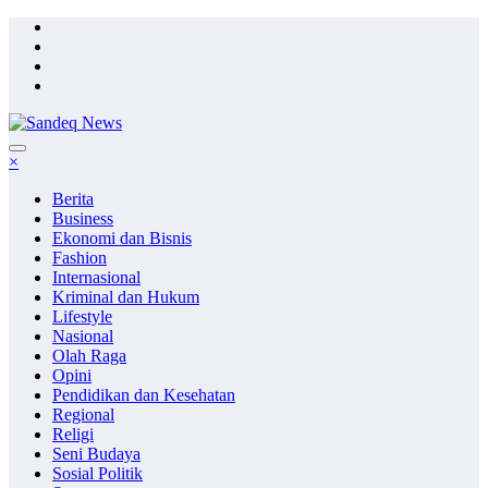
Skip
to
content
×
Berita
Business
Ekonomi dan Bisnis
Fashion
Internasional
Kriminal dan Hukum
Lifestyle
Nasional
Olah Raga
Opini
Pendidikan dan Kesehatan
Regional
Religi
Seni Budaya
Sosial Politik