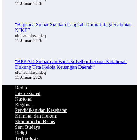
11 Januari 2026
“Bapenda Sulbar Siapkan Langkah Darurat, Jaga Stabilitas
NJKB”
oleh adminsandeq
11 Januari 2026
“BPKAD Sulbar dan Bank Sulselbar Perkuat Kolaborasi
Dukung Tata Kelola Keuangan Daerah”
oleh adminsandeq
11 Januari 2026
Berita
Internasional
Nasional
Regional
Pendidikan dan Kesehatan
Kriminal dan Hukum
Ekonomi dan Bisnis
Seni Budaya
Religi
Technology