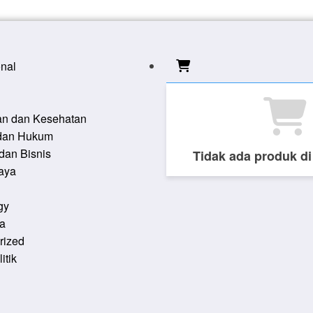
onal
an dan Kesehatan
 dan Hukum
dan Bisnis
Tidak ada produk di
aya
gy
a
rized
itik