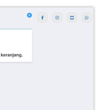
0
 keranjang.