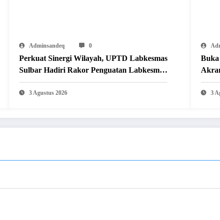
Adminsandeq
0
Ad
Perkuat Sinergi Wilayah, UPTD Labkesmas
Buka 
Sulbar Hadiri Rakor Penguatan Labkesmas
Akra
Regional 8 di Makassar
Olahr
3 Agustus 2026
3 A