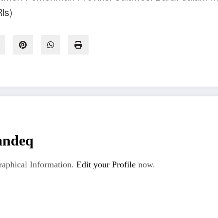
ls)
andeq
aphical Information.
Edit your Profile
now.