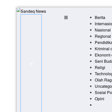
Skip
to
Berita
content
Internasi
Nasional
Regional
Pendidik
Kriminal
Ekonomi 
Seni Bud
Religi
Technolo
Olah Rag
Uncatego
Sosial Pol
Opini