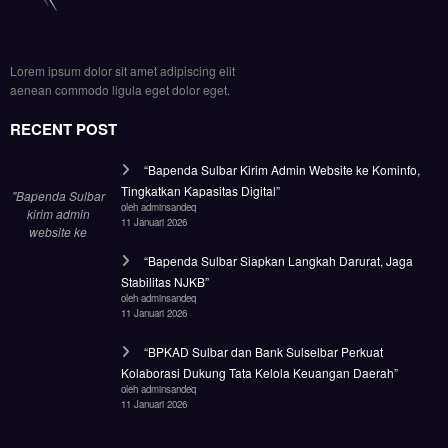
Lorem ipsum dolor sit amet adipiscing elit
aenean commodo ligula eget dolor eget.
RECENT POST
“Bapenda Sulbar Kirim Admin Website ke Kominfo,
Tingkatkan Kapasitas Digital”
"Bapenda Sulbar
oleh adminsandeq
kirim admin
11 Januari 2026
website ke
Kominfo Sulbar!
“Bapenda Sulbar Siapkan Langkah Darurat, Jaga
Tingkatkan
Stabilitas NJKB”
kapasitas untuk
oleh adminsandeq
tata ulang wajah
11 Januari 2026
digital lembaga."
“BPKAD Sulbar dan Bank Sulselbar Perkuat
Kolaborasi Dukung Tata Kelola Keuangan Daerah”
oleh adminsandeq
11 Januari 2026