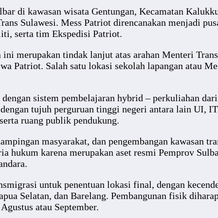
lbar di kawasan wisata Gentungan, Kecamatan Kalukku (s
rans Sulawesi. Mess Patriot direncanakan menjadi pus
i, serta tim Ekspedisi Patriot.
ini merupakan tindak lanjut atas arahan Menteri Tran
 Patriot. Salah satu lokasi sekolah lapangan atau Mes
 dengan sistem pembelajaran hybrid – perkuliahan dari
engan tujuh perguruan tinggi negeri antara lain UI,
serta ruang publik pendukung.
dampingan masyarakat, dan pengembangan kawasan tra
ia hukum karena merupakan aset resmi Pemprov Sulbar. D
andara.
nsmigrasi untuk penentuan lokasi final, dengan kecend
Papua Selatan, dan Barelang. Pembangunan fisik dihara
r Agustus atau September.