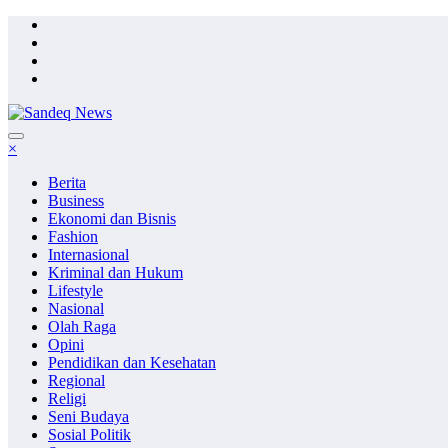
Skip
to
content
×
Berita
Business
Ekonomi dan Bisnis
Fashion
Internasional
Kriminal dan Hukum
Lifestyle
Nasional
Olah Raga
Opini
Pendidikan dan Kesehatan
Regional
Religi
Seni Budaya
Sosial Politik