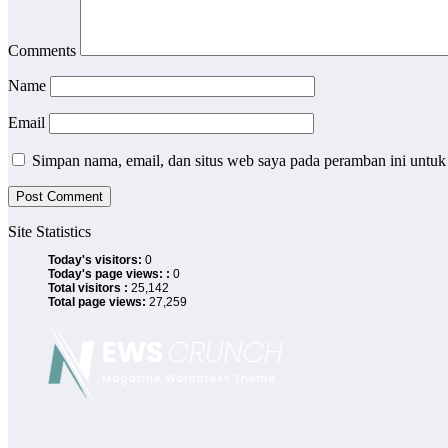
Comments
Name
Email
Simpan nama, email, dan situs web saya pada peramban ini untuk
Site Statistics
Today's visitors:
0
Today's page views: :
0
Total visitors :
25,142
Total page views:
27,259