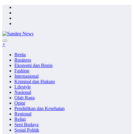
Skip
to
content
×
Berita
Business
Ekonomi dan Bisnis
Fashion
Internasional
Kriminal dan Hukum
Lifestyle
Nasional
Olah Raga
Opini
Pendidikan dan Kesehatan
Regional
Religi
Seni Budaya
Sosial Politik