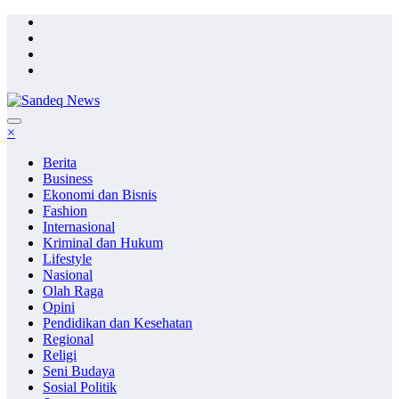
Skip
to
content
×
Berita
Business
Ekonomi dan Bisnis
Fashion
Internasional
Kriminal dan Hukum
Lifestyle
Nasional
Olah Raga
Opini
Pendidikan dan Kesehatan
Regional
Religi
Seni Budaya
Sosial Politik