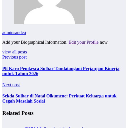
adminsandeq
Add your Biographical Information.
Edit your Profile
now.
view all posts
Previous post
Plt Karo Pemkesra Sulbar Tandatangani Perjanjian Kinerja
untuk Tahun 2026
Next post
Sekda Sulbar di Natal Oikumene: Perkuat Keluarga untuk
Cegah Masalah Sosial
Related Posts