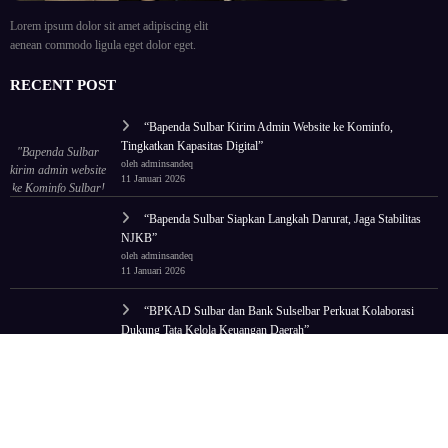
Lorem ipsum dolor sit amet adipiscing elit
aenean commodo ligula eget dolor eget.
RECENT POST
“Bapenda Sulbar Kirim Admin Website ke Kominfo,
Tingkatkan Kapasitas Digital”
"Bapenda Sulbar
oleh adminsandeq
kirim admin website
11 Januari 2026
ke Kominfo Sulbar!
Tingkatkan
“Bapenda Sulbar Siapkan Langkah Darurat, Jaga Stabilitas
kapasitas untuk tata
NJKB”
ulang wajah digital
oleh adminsandeq
lembaga."
11 Januari 2026
“BPKAD Sulbar dan Bank Sulselbar Perkuat Kolaborasi
Dukung Tata Kelola Keuangan Daerah”
oleh adminsandeq
11 Januari 2026